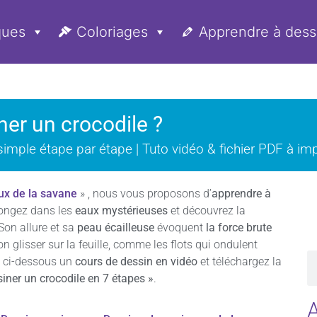
ques
Coloriages
Apprendre à dess
er un crocodile ?
 simple étape par étape | Tuto vidéo & fichier PDF à im
x de la savane
» , nous vous proposons d’
apprendre à
longez dans les
eaux mystérieuses
et découvrez la
 Son allure et sa
peau écailleuse
évoquent
la force brute
n glisser sur la feuille, comme les flots qui ondulent
z ci-dessous un
cours de dessin en vidéo
et téléchargez la
ner un crocodile en 7 étapes »
.
A