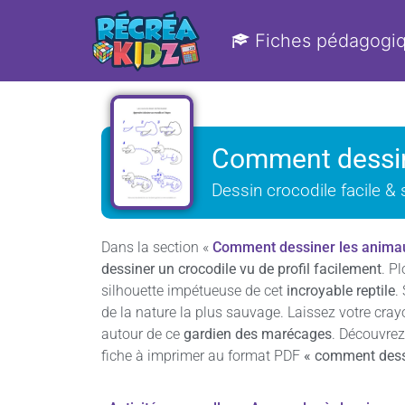
Fiches pédagogi
Comment dessin
Dessin crocodile facile &
Dans la section «
Comment dessiner les animau
dessiner un crocodile vu de profil facilement
. P
silhouette impétueuse de cet
incroyable reptile
.
de la nature la plus sauvage. Laissez votre crayo
autour de ce
gardien des marécages
. Découvre
fiche à imprimer au format PDF
« comment dessi