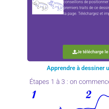
conseillons de positionner 
premiers traits de ce dessi
la page. Téléchargez et imp
Je télécharge le
Apprendre à dessiner u
Étapes 1 à 3 : on commence 