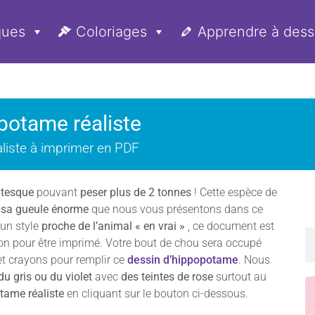
ques
Coloriages
Apprendre à dess
potame réaliste
liste à imprimer en PDF
ntesque
pouvant
peser plus de 2 tonnes
! Cette espèce de
r
sa gueule énorme
que nous vous présentons dans ce
 un style
proche de l’animal « en vrai »
, ce document est
ion pour être imprimé. Votre bout de chou sera occupé
et crayons pour remplir ce
dessin d’hippopotame
. Nous
du gris ou du violet
avec
des teintes de rose
surtout au
tame réaliste
en cliquant sur le bouton ci-dessous.