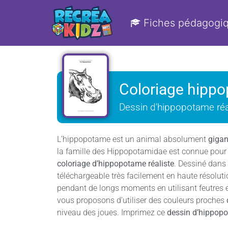
Fiches pédagogi
Coloriage hippo
Dessin d'hippopotame réa
L’hippopotame est un animal absolument
giga
la famille des Hippopotamidae est connue pou
coloriage d’hippopotame réaliste
. Dessiné dans
téléchargeable très facilement en haute résolut
pendant de longs moments en utilisant feutres 
vous proposons d’utiliser des couleurs proches
niveau des joues. Imprimez ce
dessin d’hippopo