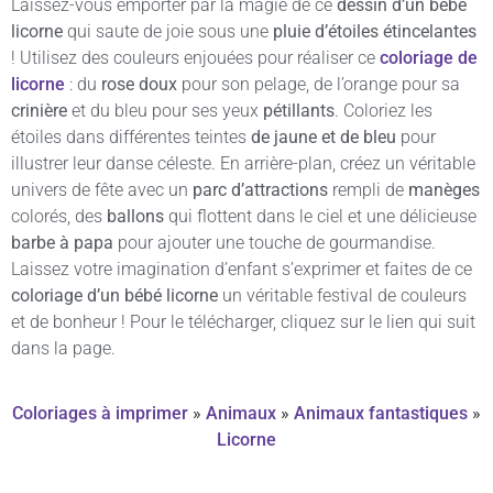
Laissez-vous emporter par la magie de ce
dessin d’un bébé
licorne
qui saute de joie sous une
pluie d’étoiles étincelantes
! Utilisez des couleurs enjouées pour réaliser ce
coloriage de
licorne
: du
rose doux
pour son pelage, de l’orange pour sa
crinière
et du bleu pour ses yeux
pétillants
. Coloriez les
étoiles dans différentes teintes
de jaune et de bleu
pour
illustrer leur danse céleste. En arrière-plan, créez un véritable
univers de fête avec un
parc d’attractions
rempli de
manèges
colorés, des
ballons
qui flottent dans le ciel et une délicieuse
barbe à papa
pour ajouter une touche de gourmandise.
Laissez votre imagination d’enfant s’exprimer et faites de ce
coloriage d’un bébé licorne
un véritable festival de couleurs
et de bonheur ! Pour le télécharger, cliquez sur le lien qui suit
dans la page.
Coloriages à imprimer
»
Animaux
»
Animaux fantastiques
»
Licorne