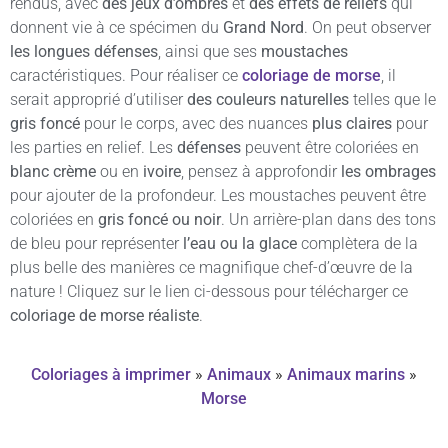
rendus, avec
des jeux d’ombres
et
des effets de reliefs
qui
donnent vie à ce spécimen du
Grand Nord
. On peut observer
les longues défenses
, ainsi que ses
moustaches
caractéristiques. Pour réaliser ce
coloriage de morse
, il
serait approprié d’utiliser
des couleurs naturelles
telles que le
gris foncé
pour le corps, avec des nuances
plus claires
pour
les parties en relief. Les
défenses
peuvent être coloriées en
blanc crème
ou en
ivoire
, pensez à approfondir
les ombrages
pour ajouter de la profondeur. Les moustaches peuvent être
coloriées en
gris foncé ou noir
. Un arrière-plan dans des tons
de bleu pour représenter
l’eau ou la glace
complètera de la
plus belle des manières ce magnifique chef-d’œuvre de la
nature ! Cliquez sur le lien ci-dessous pour télécharger ce
coloriage de morse réaliste
.
Coloriages à imprimer
»
Animaux
»
Animaux marins
»
Morse