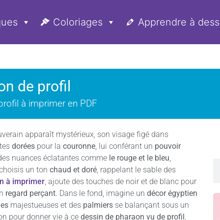
ques
Coloriages
Apprendre à dess
n de profil
profil à imprimer en PDF
ouverain apparaît mystérieux, son visage figé dans
ntes
dorées
pour la
couronne
, lui conférant un
pouvoir
c des nuances éclatantes comme
le rouge et le bleu
,
 choisis un ton
chaud et doré
, rappelant le sable des
n à imprimer
, ajoute des touches de noir et de blanc pour
on
regard perçant
. Dans le fond, imagine un
décor égyptien
des
majestueuses et des
palmiers
se balançant sous un
ion pour donner vie à ce
dessin de pharaon vu de profil
,