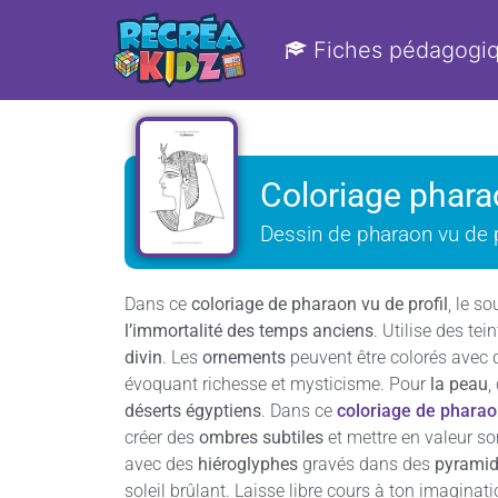
Fiches pédagogi
Coloriage pharao
Dessin de pharaon vu de 
Dans ce
coloriage de pharaon vu de profil
, le s
l’immortalité des temps anciens
. Utilise des tei
divin
. Les
ornements
peuvent être colorés ave
évoquant richesse et mysticisme. Pour
la peau
,
déserts égyptiens
. Dans ce
coloriage de pharao
créer des
ombres subtiles
et mettre en valeur s
avec des
hiéroglyphes
gravés dans des
pyrami
soleil brûlant. Laisse libre cours à ton imaginat