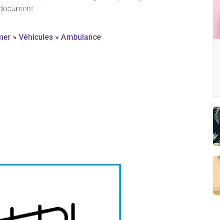
e document.
mer
»
Véhicules
»
Ambulance