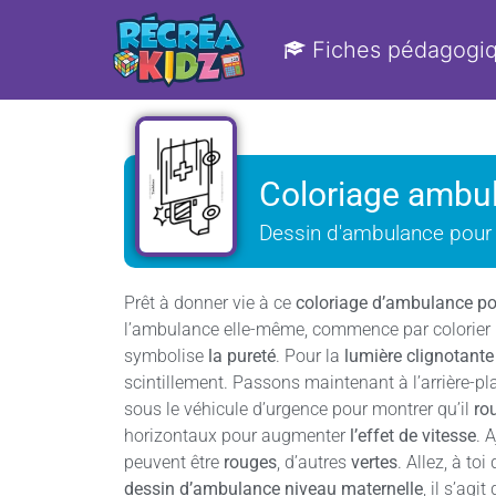
Fiches pédagogi
Coloriage ambu
Dessin d'ambulance pour 
Prêt à donner vie à ce
coloriage d’ambulance po
l’ambulance elle-même, commence par colorier 
symbolise
la pureté
. Pour la
lumière clignotante
scintillement. Passons maintenant à l’arrière-p
sous le véhicule d’urgence pour montrer qu’il
ro
horizontaux pour augmenter
l’effet de vitesse
. 
peuvent être
rouges
, d’autres
vertes
. Allez, à t
dessin d’ambulance niveau maternelle
, il s’ag