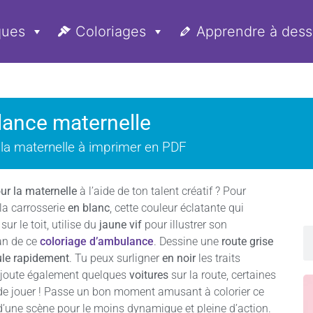
ques
Coloriages
Apprendre à dess
lance maternelle
la maternelle à imprimer en PDF
ur la maternelle
à l’aide de ton talent créatif ? Pour
la carrosserie
en blanc
, cette couleur éclatante qui
sur le toit, utilise du
jaune vif
pour illustrer son
lan de ce
coloriage d’ambulance
. Dessine une
route grise
ule rapidement
. Tu peux surligner
en noir
les traits
Ajoute également quelques
voitures
sur la route, certaines
oi de jouer ! Passe un bon moment amusant à colorier ce
it d’une scène pour le moins dynamique et pleine d’action.