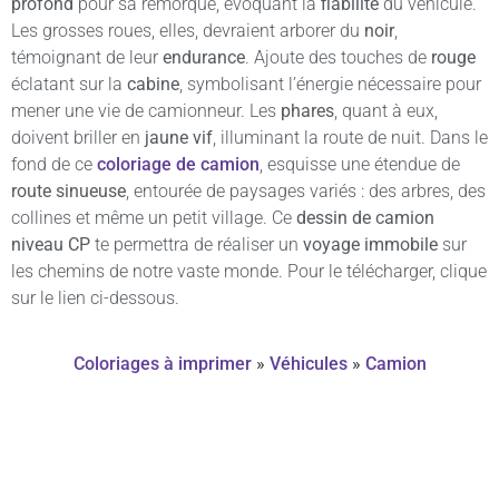
profond
pour sa remorque, évoquant la
fiabilité
du véhicule.
Les grosses roues, elles, devraient arborer du
noir
,
témoignant de leur
endurance
. Ajoute des touches de
rouge
éclatant sur la
cabine
, symbolisant l’énergie nécessaire pour
mener une vie de camionneur. Les
phares
, quant à eux,
doivent briller en
jaune vif
, illuminant la route de nuit. Dans le
fond de ce
coloriage de camion
, esquisse une étendue de
route sinueuse
, entourée de paysages variés : des arbres, des
collines et même un petit village. Ce
dessin de camion
niveau CP
te permettra de réaliser un
voyage immobile
sur
les chemins de notre vaste monde. Pour le télécharger, clique
sur le lien ci-dessous.
Coloriages à imprimer
»
Véhicules
»
Camion