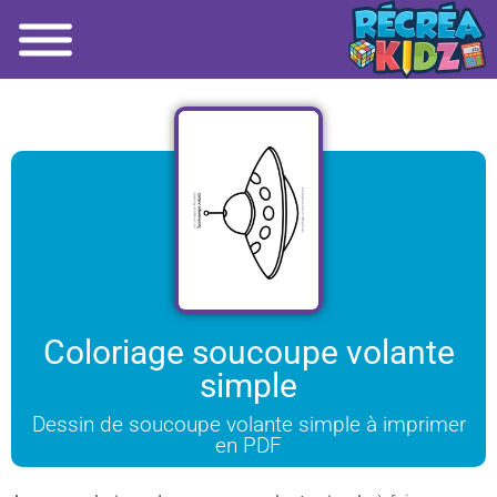
Coloriage soucoupe volante
simple
Dessin de soucoupe volante simple à imprimer
en PDF