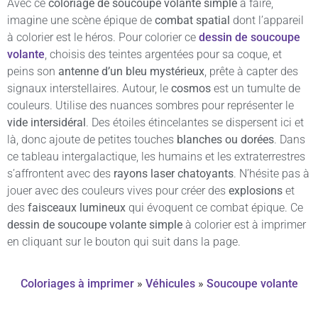
Avec ce
coloriage de soucoupe volante simple
à faire,
imagine une scène épique de
combat spatial
dont l’appareil
à colorier est le héros. Pour colorier ce
dessin de soucoupe
volante
, choisis des teintes argentées pour sa coque, et
peins son
antenne d’un bleu mystérieux
, prête à capter des
signaux interstellaires. Autour, le
cosmos
est un tumulte de
couleurs. Utilise des nuances sombres pour représenter le
vide intersidéral
. Des étoiles étincelantes se dispersent ici et
là, donc ajoute de petites touches
blanches ou dorées
. Dans
ce tableau intergalactique, les humains et les extraterrestres
s’affrontent avec des
rayons laser chatoyants
. N’hésite pas à
jouer avec des couleurs vives pour créer des
explosions
et
des
faisceaux lumineux
qui évoquent ce combat épique. Ce
dessin de soucoupe volante simple
à colorier est à imprimer
en cliquant sur le bouton qui suit dans la page.
Coloriages à imprimer
»
Véhicules
»
Soucoupe volante