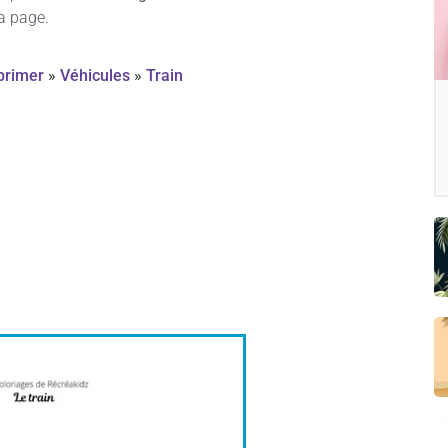
la page.
primer
»
Véhicules
»
Train