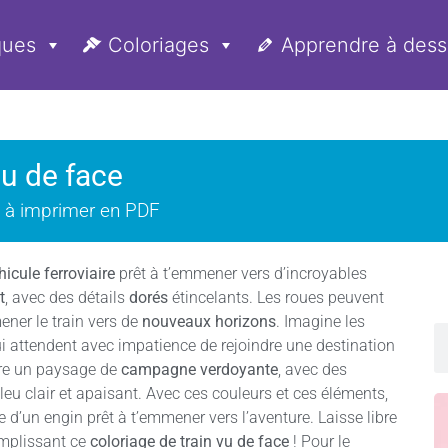
ques
Coloriages
Apprendre à dess
vu de face
e à imprimer en PDF
hicule ferroviaire
prêt à t’emmener vers d’incroyables
t
, avec des détails
dorés
étincelants. Les roues peuvent
ener le train vers de
nouveaux horizons
. Imagine les
i attendent avec impatience de rejoindre une destination
re un paysage de
campagne verdoyante
, avec des
 bleu clair et apaisant. Avec ces couleurs et ces éléments,
 d’un engin prêt à t’emmener vers l’aventure. Laisse libre
emplissant ce
coloriage de train vu de face
! Pour le