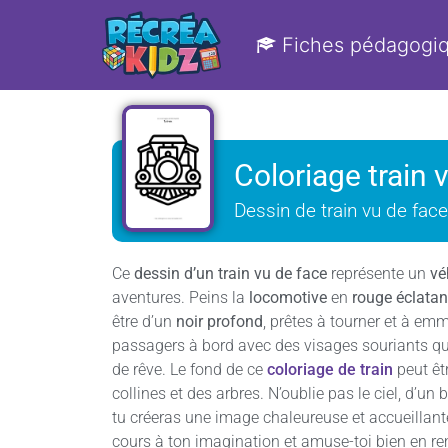
Fiches pédagogi
Coloriage train 
Dessin de train vu de fac
Ce
dessin d’un train vu de face
représente un
vé
aventures. Peins la
locomotive
en
rouge éclatan
être d’un
noir profond
, prêtes à tourner et à emm
passagers à bord avec des visages souriants qu
de rêve. Le fond de ce
coloriage de train
peut êt
collines et des arbres. N’oublie pas le ciel, d’un
tu créeras une image chaleureuse et accueillante
cours à ton imagination et amuse-toi bien en r