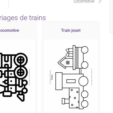
Locomotive
riages de trains
Locomotive
Train jouet