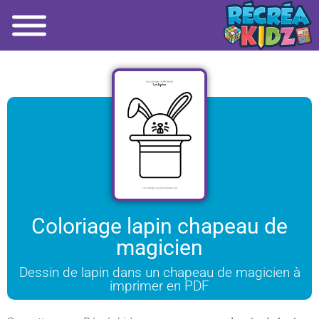
Coloriage lapin chapeau de
magicien
Dessin de lapin dans un chapeau de magicien à
imprimer en PDF